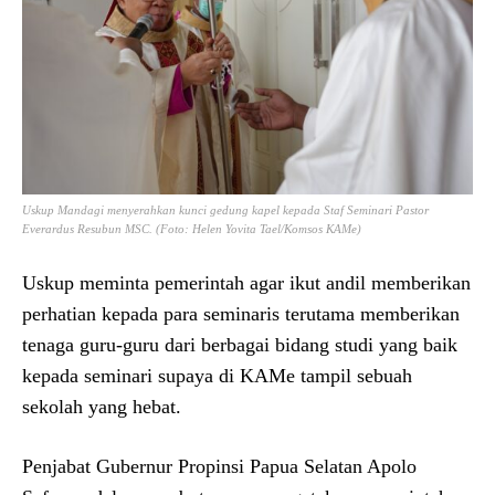
Uskup Mandagi menyerahkan kunci gedung kapel kepada Staf Seminari Pastor
Everardus Resubun MSC. (Foto: Helen Yovita Tael/Komsos KAMe)
Uskup meminta pemerintah agar ikut andil memberikan
perhatian kepada para seminaris terutama memberikan
tenaga guru-guru dari berbagai bidang studi yang baik
kepada seminari supaya di KAMe tampil sebuah
sekolah yang hebat.
Penjabat Gubernur Propinsi Papua Selatan Apolo