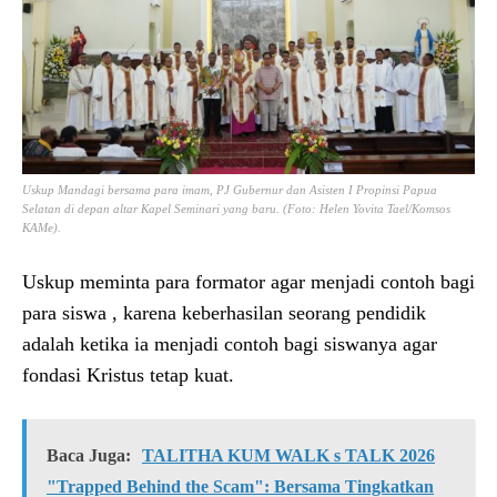
Uskup Mandagi bersama para imam, PJ Gubernur dan Asisten I Propinsi Papua
Selatan di depan altar Kapel Seminari yang baru. (Foto: Helen Yovita Tael/Komsos
KAMe).
Uskup meminta para formator agar menjadi contoh bagi
para siswa , karena keberhasilan seorang pendidik
adalah ketika ia menjadi contoh bagi siswanya agar
fondasi Kristus tetap kuat.
Baca Juga:
TALITHA KUM WALK s TALK 2026
"Trapped Behind the Scam": Bersama Tingkatkan