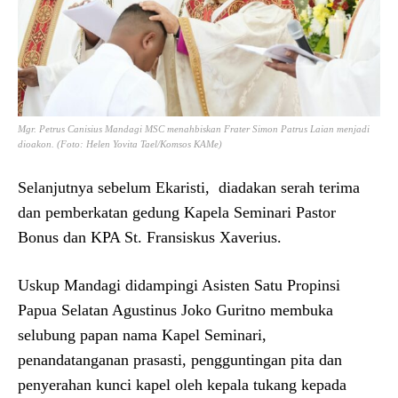
Mgr. Petrus Canisius Mandagi MSC menahbiskan Frater Simon Patrus Laian menjadi
dioakon. (Foto: Helen Yovita Tael/Komsos KAMe)
Selanjutnya sebelum Ekaristi, diadakan serah terima
dan pemberkatan gedung Kapela Seminari Pastor
Bonus dan KPA St. Fransiskus Xaverius.
Uskup Mandagi didampingi Asisten Satu Propinsi
Papua Selatan Agustinus Joko Guritno membuka
selubung papan nama Kapel Seminari,
penandatanganan prasasti, pengguntingan pita dan
penyerahan kunci kapel oleh kepala tukang kepada