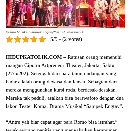
Drama Musikal Sampek Engtay/Yusti H. Wuarmanuk
5/5 - (2 votes)
HIDUPKATOLIK.COM
– Ratusan orang memenuhi
ruangan Ciputra Artpreneur Theater, Jakarta, Sabtu,
(27/5/202). Setengah dari para tamu undangan yang
hadir adalah orang dewasa dan lansia. Sebagian dari
mereka menggunakan kursi roda, berdesak-desakan.
Mereka tak peduli, asalkan bisa berswafoto dengan dua
lakon Teater Koma, Drama Musikal “Sampek Engtay”.
“Antre yah biar cepat agar para Romo bisa istrahat,”
teriak seorang panitia yang menyaksikan kerumunan