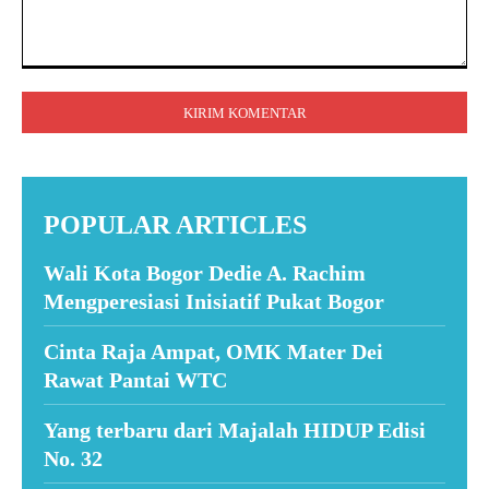
Komentar:
POPULAR ARTICLES
Wali Kota Bogor Dedie A. Rachim
Mengperesiasi Inisiatif Pukat Bogor
Cinta Raja Ampat, OMK Mater Dei
Rawat Pantai WTC
Yang terbaru dari Majalah HIDUP Edisi
No. 32