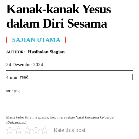
Kanak-kanak Yesus
dalam Diri Sesama
SAJIAN UTAMA
Hasiholan Siagian
AUTHOR:
24 Desember 2024
read
4
min.
191
K
Maria Febri Kristina (paling kiri) merayakan Natal bersama keluarga
(Dok.pribadi)
Rate this post