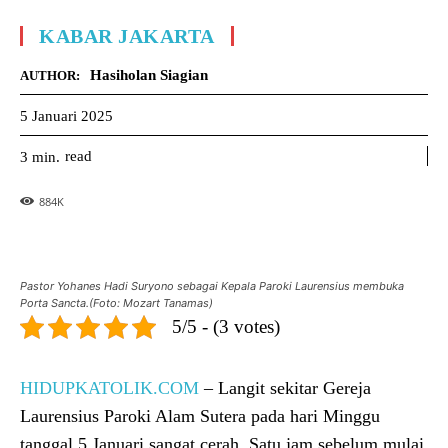
KABAR JAKARTA
Hasiholan Siagian
AUTHOR:
5 Januari 2025
read
3
min.
884
K
Pastor Yohanes Hadi Suryono sebagai Kepala Paroki Laurensius membuka
Porta Sancta.(Foto: Mozart Tanamas)
5/5 - (3 votes)
HIDUPKATOLIK.COM
– Langit sekitar Gereja
Laurensius Paroki Alam Sutera pada hari Minggu
tanggal 5 Januari sangat cerah. Satu jam sebelum mulai