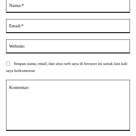
Na
Ema
Web
Simpan nama, email, dan situs web saya di browser ini untuk lain kali
saya berkomentar.
Komentar: