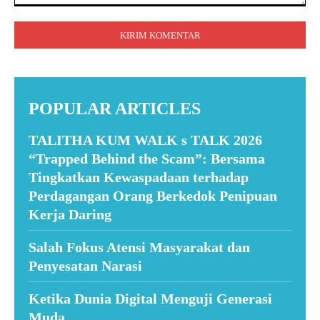
Komentar:
POPULAR ARTICLES
TALITHA KUM WALK s TALK 2026
“Trapped Behind the Scam”: Bersama
Tingkatkan Kewaspadaan terhadap
Perdagangan Orang Berkedok Penipuan
Kerja Daring
Salah Fokus Atensi Masyarakat dan
Penyesatan Narasi
Ketika Dunia Digital Menguji Generasi
Muda