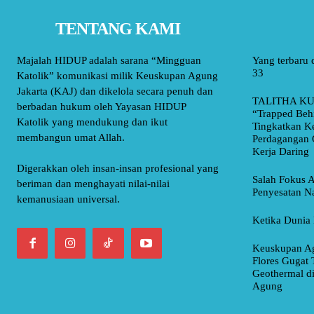
TENTANG KAMI
Majalah HIDUP adalah sarana “Mingguan
Yang terbaru 
33
Katolik” komunikasi milik Keuskupan Agung
Jakarta (KAJ) dan dikelola secara penuh dan
TALITHA KU
berbadan hukum oleh Yayasan HIDUP
“Trapped Beh
Katolik yang mendukung dan ikut
Tingkatkan K
membangun umat Allah.
Perdagangan 
Kerja Daring
Digerakkan oleh insan-insan profesional yang
Salah Fokus A
beriman dan menghayati nilai-nilai
Penyesatan Na
kemanusiaan universal.
Ketika Dunia 
Keuskupan Ag
Flores Gugat 
Geothermal d
Agung