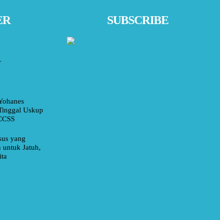
ER
SUBSCRIBE
r
Yohanes
Tinggal Uskup
 CCSS
sus yang
 untuk Jatuh,
ita