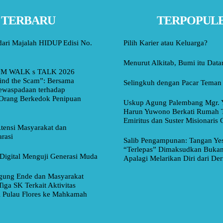
TERBARU
TERPOPUL
dari Majalah HIDUP Edisi No.
Pilih Karier atau Keluarga?
Menurut Alkitab, Bumi itu Data
M WALK s TALK 2026
ind the Scam”: Bersama
Selingkuh dengan Pacar Teman
ewaspadaan terhadap
Orang Berkedok Penipuan
Uskup Agung Palembang Mgr. 
Harun Yuwono Berkati Rumah 
Emiritus dan Suster Misionaris
tensi Masyarakat dan
rasi
Salib Pengampunan: Tangan Ye
“Terlepas” Dimaksudkan Bukan
Digital Menguji Generasi Muda
Apalagi Melarikan Diri dari Der
ung Ende dan Masyarakat
Tiga SK Terkait Aktivitas
i Pulau Flores ke Mahkamah