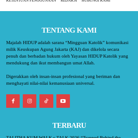
KETENTUAN PENGGUNAAN
REDAKSI
HUBUNGI KAMI
TENTANG KAMI
Majalah HIDUP adalah sarana “Mingguan Katolik” komunikasi
milik Keuskupan Agung Jakarta (KAJ) dan dikelola secara
penuh dan berbadan hukum oleh Yayasan HIDUP Katolik yang
mendukung dan ikut membangun umat Allah.
Digerakkan oleh insan-insan profesional yang beriman dan
menghayati nilai-nilai kemanusiaan universal.
TERBARU
TALITHA KUM WALK s TALK 2026 “Trapped Behind the