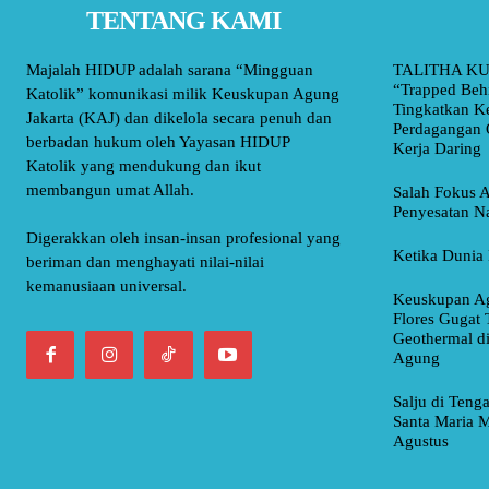
TENTANG KAMI
Majalah HIDUP adalah sarana “Mingguan
TALITHA KU
“Trapped Beh
Katolik” komunikasi milik Keuskupan Agung
Tingkatkan K
Jakarta (KAJ) dan dikelola secara penuh dan
Perdagangan 
berbadan hukum oleh Yayasan HIDUP
Kerja Daring
Katolik yang mendukung dan ikut
membangun umat Allah.
Salah Fokus A
Penyesatan Na
Digerakkan oleh insan-insan profesional yang
Ketika Dunia 
beriman dan menghayati nilai-nilai
kemanusiaan universal.
Keuskupan Ag
Flores Gugat 
Geothermal d
Agung
Salju di Teng
Santa Maria M
Agustus