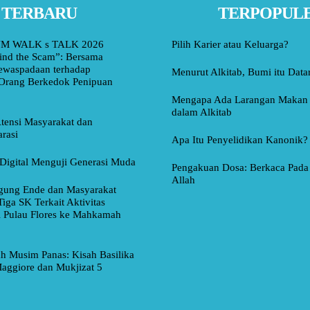
TERBARU
TERPOPUL
M WALK s TALK 2026
Pilih Karier atau Keluarga?
ind the Scam”: Bersama
ewaspadaan terhadap
Menurut Alkitab, Bumi itu Data
Orang Berkedok Penipuan
Mengapa Ada Larangan Makan 
dalam Alkitab
tensi Masyarakat dan
rasi
Apa Itu Penyelidikan Kanonik?
Digital Menguji Generasi Muda
Pengakuan Dosa: Berkaca Pada 
Allah
ung Ende dan Masyarakat
Tiga SK Terkait Aktivitas
i Pulau Flores ke Mahkamah
ah Musim Panas: Kisah Basilika
aggiore dan Mukjizat 5