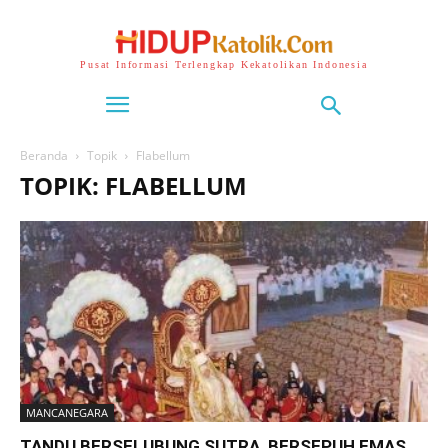
Pusat Informasi Terlengkap Kekatolikan Indonesia
Beranda
Topik
Flabellum
TOPIK: FLABELLUM
MANCANEGARA
TANDU BERSELUBUNG SUTRA, BERSEPUH EMAS