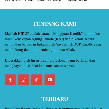
KETENTUAN PENGGUNAAN
REDAKSI
HUBUNGI KAMI
TENTANG KAMI
Majalah HIDUP adalah sarana “Mingguan Katolik” komunikasi
milik Keuskupan Agung Jakarta (KAJ) dan dikelola secara
penuh dan berbadan hukum oleh Yayasan HIDUP Katolik yang
mendukung dan ikut membangun umat Allah.
Digerakkan oleh insan-insan profesional yang beriman dan
menghayati nilai-nilai kemanusiaan universal.
TERBARU
Wali Kota Bogor Dedie A. Rachim Mengperesiasi Inisiatif Pukat