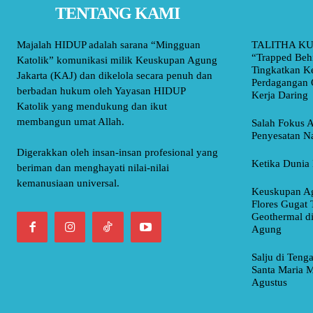
TENTANG KAMI
Majalah HIDUP adalah sarana “Mingguan
TALITHA KU
“Trapped Beh
Katolik” komunikasi milik Keuskupan Agung
Tingkatkan K
Jakarta (KAJ) dan dikelola secara penuh dan
Perdagangan 
berbadan hukum oleh Yayasan HIDUP
Kerja Daring
Katolik yang mendukung dan ikut
membangun umat Allah.
Salah Fokus A
Penyesatan Na
Digerakkan oleh insan-insan profesional yang
Ketika Dunia 
beriman dan menghayati nilai-nilai
kemanusiaan universal.
Keuskupan Ag
Flores Gugat 
Geothermal d
Agung
Salju di Teng
Santa Maria M
Agustus