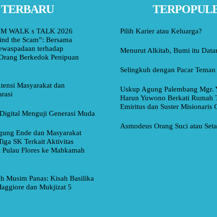
TERBARU
TERPOPUL
M WALK s TALK 2026
Pilih Karier atau Keluarga?
ind the Scam”: Bersama
ewaspadaan terhadap
Menurut Alkitab, Bumi itu Data
Orang Berkedok Penipuan
Selingkuh dengan Pacar Teman
tensi Masyarakat dan
Uskup Agung Palembang Mgr. 
rasi
Harun Yuwono Berkati Rumah 
Emiritus dan Suster Misionaris
Digital Menguji Generasi Muda
Asmodeus Orang Suci atau Set
ung Ende dan Masyarakat
Tiga SK Terkait Aktivitas
i Pulau Flores ke Mahkamah
ah Musim Panas: Kisah Basilika
aggiore dan Mukjizat 5