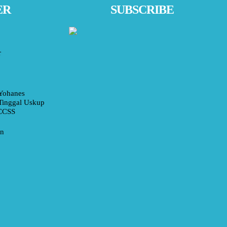
ER
SUBSCRIBE
r
Yohanes
Tinggal Uskup
 CCSS
an