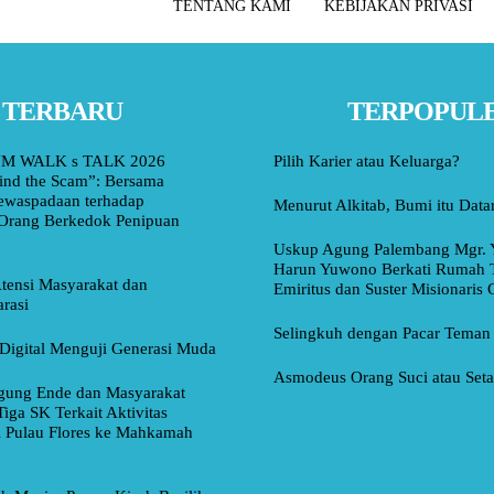
TENTANG KAMI
KEBIJAKAN PRIVASI
TERBARU
TERPOPUL
M WALK s TALK 2026
Pilih Karier atau Keluarga?
ind the Scam”: Bersama
ewaspadaan terhadap
Menurut Alkitab, Bumi itu Data
Orang Berkedok Penipuan
Uskup Agung Palembang Mgr. 
Harun Yuwono Berkati Rumah 
tensi Masyarakat dan
Emiritus dan Suster Misionaris
rasi
Selingkuh dengan Pacar Teman
Digital Menguji Generasi Muda
Asmodeus Orang Suci atau Set
ung Ende dan Masyarakat
Tiga SK Terkait Aktivitas
i Pulau Flores ke Mahkamah