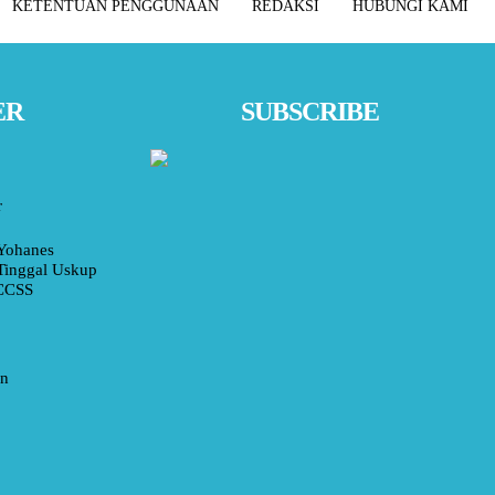
KETENTUAN PENGGUNAAN
REDAKSI
HUBUNGI KAMI
ER
SUBSCRIBE
r
Yohanes
Tinggal Uskup
 CCSS
an