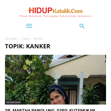
Pusat Informasi Terlengkap Kekatolikan Indonesia
Beranda
Topik
Kanker
TOPIK: KANKER
KESAKSIAN
SR. MARTHA PAWOLUNG, SSPS: KUTEMUKAN