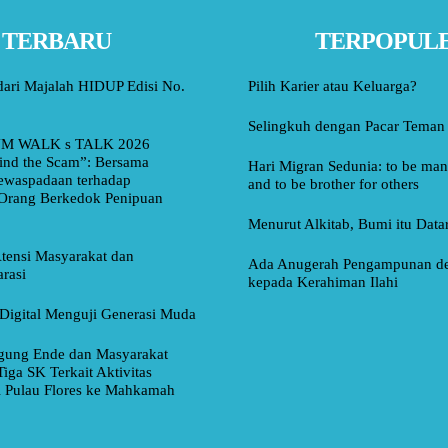
TERBARU
TERPOPUL
dari Majalah HIDUP Edisi No.
Pilih Karier atau Keluarga?
Selingkuh dengan Pacar Teman
M WALK s TALK 2026
ind the Scam”: Bersama
Hari Migran Sedunia: to be man 
ewaspadaan terhadap
and to be brother for others
Orang Berkedok Penipuan
Menurut Alkitab, Bumi itu Data
tensi Masyarakat dan
Ada Anugerah Pengampunan d
rasi
kepada Kerahiman Ilahi
Digital Menguji Generasi Muda
ung Ende dan Masyarakat
Tiga SK Terkait Aktivitas
i Pulau Flores ke Mahkamah