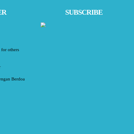
ER
SUBSCRIBE
for others
r
engan Berdoa