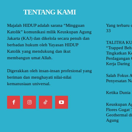
TENTANG KAMI
Majalah HIDUP adalah sarana “Mingguan
Yang terbaru 
33
Katolik” komunikasi milik Keuskupan Agung
Jakarta (KAJ) dan dikelola secara penuh dan
TALITHA KU
berbadan hukum oleh Yayasan HIDUP
“Trapped Beh
Katolik yang mendukung dan ikut
Tingkatkan K
membangun umat Allah.
Perdagangan 
Kerja Daring
Digerakkan oleh insan-insan profesional yang
Salah Fokus A
beriman dan menghayati nilai-nilai
Penyesatan Na
kemanusiaan universal.
Ketika Dunia 
Keuskupan Ag
Flores Gugat 
Geothermal d
Agung