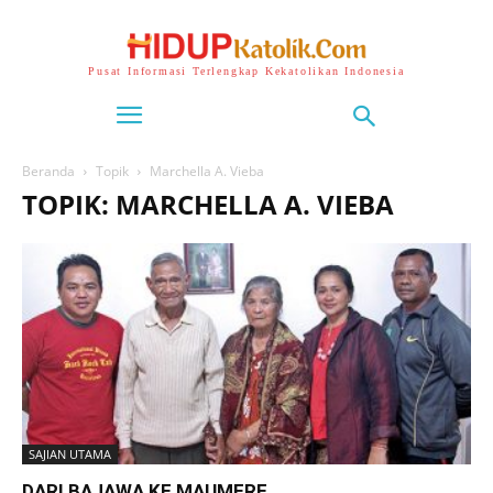
Pusat Informasi Terlengkap Kekatolikan Indonesia
Beranda
Topik
Marchella A. Vieba
TOPIK: MARCHELLA A. VIEBA
SAJIAN UTAMA
DARI BAJAWA KE MAUMERE