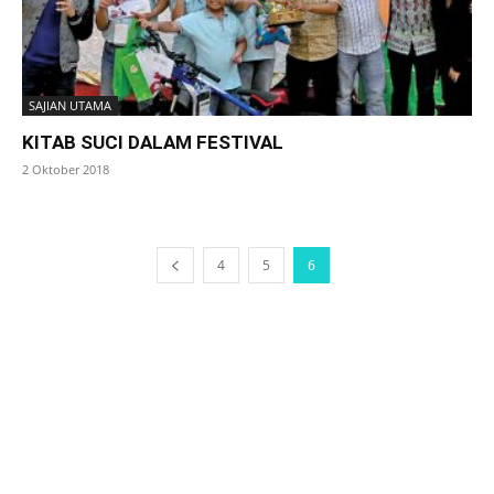
SAJIAN UTAMA
KITAB SUCI DALAM FESTIVAL
2 Oktober 2018
4
5
6
SuarNews