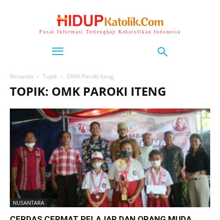
Pusat Informasi Terlengkap Kekatolikan Indonesia
Beranda
Topik
OMK Paroki Iteng
TOPIK: OMK PAROKI ITENG
NUSANTARA
CERDAS CERMAT PELAJAR DAN ORANG MUDA