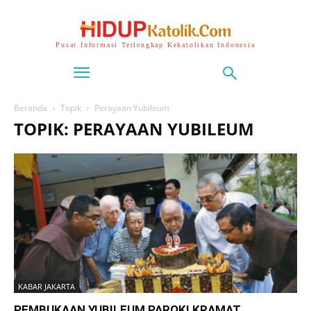
Pusat Informasi Terlengkap Kekatolikan Indonesia
Beranda
Topik
Perayaan Yubileum
TOPIK: PERAYAAN YUBILEUM
KABAR JAKARTA
PEMBUKAAN YUBILEUM PAROKI KRAMAT