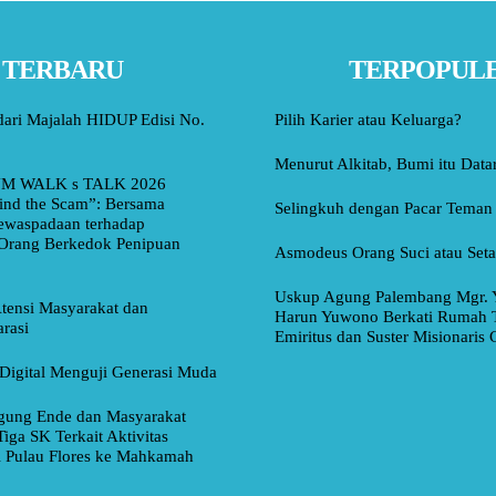
TERBARU
TERPOPUL
dari Majalah HIDUP Edisi No.
Pilih Karier atau Keluarga?
Menurut Alkitab, Bumi itu Data
M WALK s TALK 2026
ind the Scam”: Bersama
Selingkuh dengan Pacar Teman
ewaspadaan terhadap
Orang Berkedok Penipuan
Asmodeus Orang Suci atau Set
Uskup Agung Palembang Mgr. 
tensi Masyarakat dan
Harun Yuwono Berkati Rumah 
rasi
Emiritus dan Suster Misionaris
Digital Menguji Generasi Muda
ung Ende dan Masyarakat
Tiga SK Terkait Aktivitas
i Pulau Flores ke Mahkamah