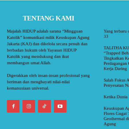
TENTANG KAMI
Majalah HIDUP adalah sarana “Mingguan
Yang terbaru 
33
Katolik” komunikasi milik Keuskupan Agung
Jakarta (KAJ) dan dikelola secara penuh dan
TALITHA KU
berbadan hukum oleh Yayasan HIDUP
“Trapped Beh
Katolik yang mendukung dan ikut
Tingkatkan K
membangun umat Allah.
Perdagangan 
Kerja Daring
Digerakkan oleh insan-insan profesional yang
Salah Fokus A
beriman dan menghayati nilai-nilai
Penyesatan Na
kemanusiaan universal.
Ketika Dunia 
Keuskupan Ag
Flores Gugat 
Geothermal d
Agung