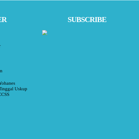
ER
SUBSCRIBE
r
an
Yohanes
Tinggal Uskup
 CCSS