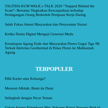
TALITHA KUM WALK s TALK 2026 “Trapped Behind the
Scam”: Bersama Tingkatkan Kewaspadaan terhadap
Perdagangan Orang Berkedok Penipuan Kerja Daring
Salah Fokus Atensi Masyarakat dan Penyesatan Narasi
Ketika Dunia Digital Menguji Generasi Muda
Keuskupan Agung Ende dan Masyarakat Flores Gugat Tiga SK
Terkait Aktivitas Geothermal di Pulau Flores ke Mahkamah
Agung
TERPOPULER
Pilih Karier atau Keluarga?
Menurut Alkitab, Bumi itu Datar
Selingkuh dengan Pacar Teman
Uskup Agung Palembang Mgr. Yohanes Harun Yuwono Berkati