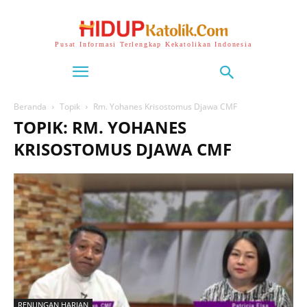
Pusat Informasi Terlengkap Kekatolikan Indonesia
Beranda
Topik
Rm. Yohanes Krisostomus Djawa CMF
TOPIK: RM. YOHANES
KRISOSTOMUS DJAWA CMF
RENUNGAN HARIAN