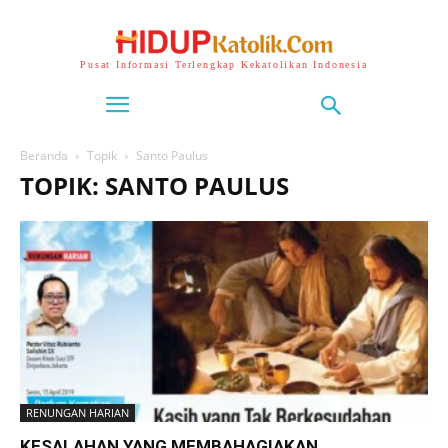
Pusat Informasi Terlengkap Kekatolikan Indonesia
Beranda
Topik
Santo Paulus
TOPIK: SANTO PAULUS
RENUNGAN HARIAN
KESALAHAN YANG MEMBAHAGIAKAN