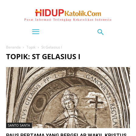
Pusat Informasi Terlengkap Kekatolikan Indonesia
Beranda
Topik
St Gelasius I
TOPIK: ST GELASIUS I
SANTO SANTA
PAUS PERTAMA YANG BERGELAR WAKIL KRISTUS