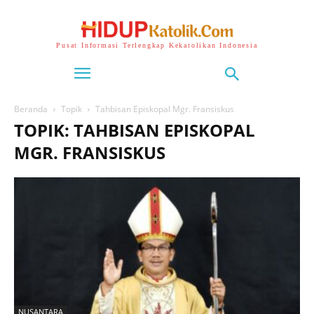
Pusat Informasi Terlengkap Kekatolikan Indonesia
Beranda
Topik
Tahbisan Episkopal Mgr. Fransiskus
TOPIK: TAHBISAN EPISKOPAL
MGR. FRANSISKUS
NUSANTARA