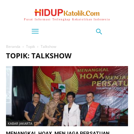
Pusat Informasi Terlengkap Kekatolikan Indonesia
Beranda
Topik
Talkshow
TOPIK: TALKSHOW
KABAR JAKARTA
MENANGKAL HOAX, MENJAGA PERSATUAN