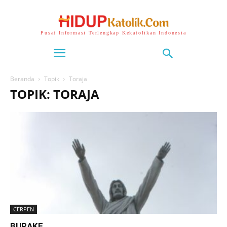
Pusat Informasi Terlengkap Kekatolikan Indonesia
Beranda
Topik
Toraja
TOPIK: TORAJA
CERPEN
BURAKE