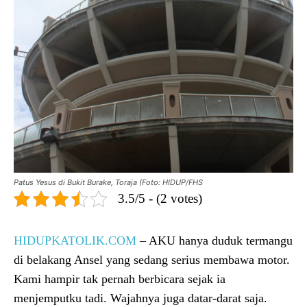
Patus Yesus di Bukit Burake, Toraja (Foto: HIDUP/FHS
3.5/5 - (2 votes)
HIDUPKATOLIK.COM
– AKU hanya duduk termangu
di belakang Ansel yang sedang serius membawa motor.
Kami hampir tak pernah berbicara sejak ia
menjemputku tadi. Wajahnya juga datar-darat saja.