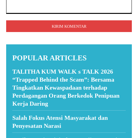
Komentar:
POPULAR ARTICLES
TALITHA KUM WALK s TALK 2026
“Trapped Behind the Scam”: Bersama
Tingkatkan Kewaspadaan terhadap
Perdagangan Orang Berkedok Penipuan
Kerja Daring
Salah Fokus Atensi Masyarakat dan
Penyesatan Narasi