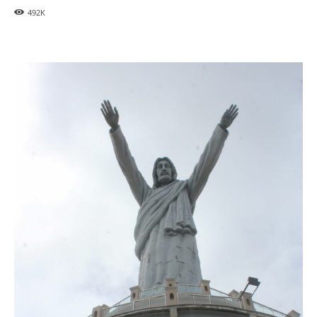
492
K