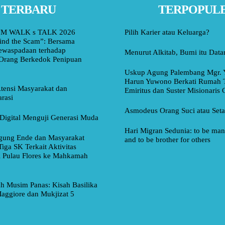
TERBARU
TERPOPUL
M WALK s TALK 2026
Pilih Karier atau Keluarga?
ind the Scam”: Bersama
ewaspadaan terhadap
Menurut Alkitab, Bumi itu Data
Orang Berkedok Penipuan
Uskup Agung Palembang Mgr. 
Harun Yuwono Berkati Rumah 
tensi Masyarakat dan
Emiritus dan Suster Misionaris
rasi
Asmodeus Orang Suci atau Set
Digital Menguji Generasi Muda
Hari Migran Sedunia: to be man 
ung Ende dan Masyarakat
and to be brother for others
Tiga SK Terkait Aktivitas
i Pulau Flores ke Mahkamah
ah Musim Panas: Kisah Basilika
aggiore dan Mukjizat 5