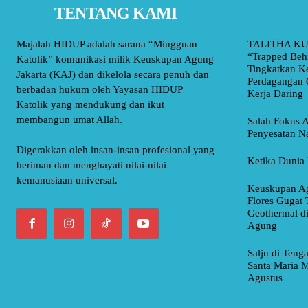
TENTANG KAMI
Majalah HIDUP adalah sarana “Mingguan
TALITHA KU
“Trapped Beh
Katolik” komunikasi milik Keuskupan Agung
Tingkatkan K
Jakarta (KAJ) dan dikelola secara penuh dan
Perdagangan 
berbadan hukum oleh Yayasan HIDUP
Kerja Daring
Katolik yang mendukung dan ikut
membangun umat Allah.
Salah Fokus A
Penyesatan Na
Digerakkan oleh insan-insan profesional yang
Ketika Dunia 
beriman dan menghayati nilai-nilai
kemanusiaan universal.
Keuskupan Ag
Flores Gugat 
Geothermal d
Agung
Salju di Teng
Santa Maria M
Agustus