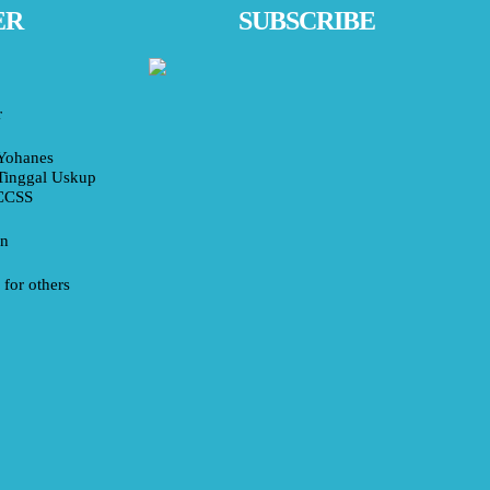
ER
SUBSCRIBE
r
Yohanes
Tinggal Uskup
 CCSS
an
for others