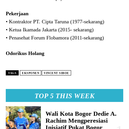
Pekerjaan
• Kontraktor PT. Cipta Taruna (1977-sekarang)
• Ketua Ikamada Jakarta (2015- sekarang)
• Penasehat Forum Flobamora (2011-sekarang)
Odorikus Holang
TAGS
EKSPONEN
VINCENT SIBOE
TOP 5 THIS WEEK
Wali Kota Bogor Dedie A.
Rachim Mengperesiasi
Inisiatif Pukat Bogor