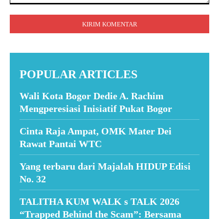
Komentar:
POPULAR ARTICLES
Wali Kota Bogor Dedie A. Rachim
Mengperesiasi Inisiatif Pukat Bogor
Cinta Raja Ampat, OMK Mater Dei
Rawat Pantai WTC
Yang terbaru dari Majalah HIDUP Edisi
No. 32
TALITHA KUM WALK s TALK 2026
“Trapped Behind the Scam”: Bersama