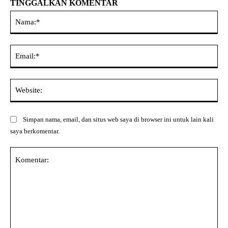
TINGGALKAN KOMENTAR
Na
Ema
Web
Simpan nama, email, dan situs web saya di browser ini untuk lain kali
saya berkomentar.