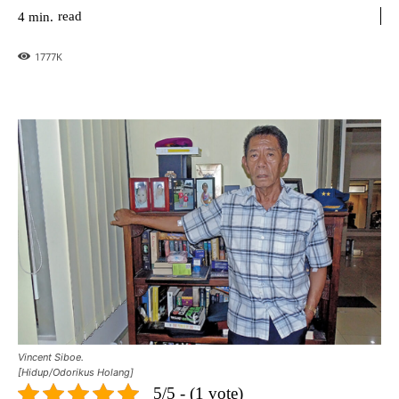
read
4
min.
1777
K
Vincent Siboe.
[Hidup/Odorikus Holang]
5/5 - (1 vote)