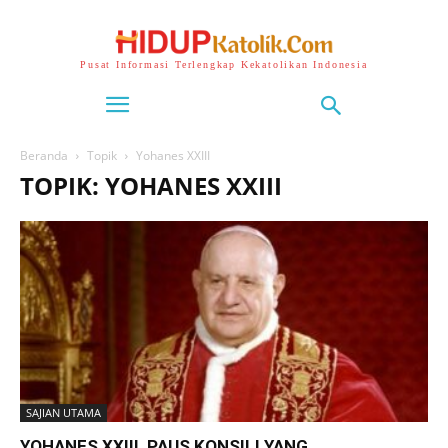
Pusat Informasi Terlengkap Kekatolikan Indonesia
Beranda
Topik
Yohanes XXIII
TOPIK: YOHANES XXIII
SAJIAN UTAMA
YOHANES XXIII, PAUS KONSILI YANG