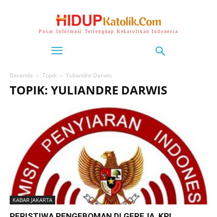
Pusat Informasi Terlengkap Kekatolikan Indonesia
Beranda
Topik
Yuliandre Darwis
TOPIK: YULIANDRE DARWIS
KABAR JAKARTA
PERISTIWA PENGEBOMAN DI GEREJA, KPI