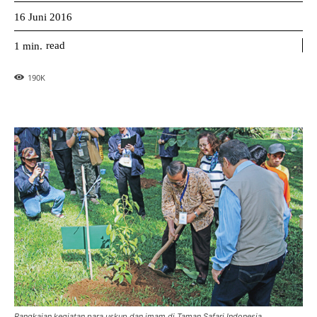
16 Juni 2016
read
1
min.
190
K
Rangkaian kegiatan para uskup dan imam di Taman Safari Indonesia.