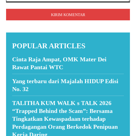
Komentar:
POPULAR ARTICLES
Cinta Raja Ampat, OMK Mater Dei
Rawat Pantai WTC
Yang terbaru dari Majalah HIDUP Edisi
No. 32
TALITHA KUM WALK s TALK 2026
“Trapped Behind the Scam”: Bersama
Tingkatkan Kewaspadaan terhadap
Perdagangan Orang Berkedok Penipuan
Kerja Daring