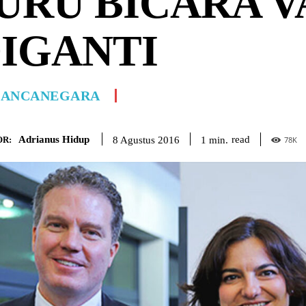
URU BICARA 
IGANTI
ANCANEGARA
Adrianus Hidup
read
1
min.
8 Agustus 2016
R:
78
K