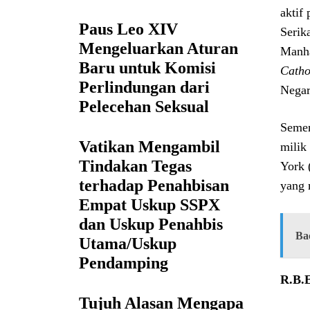
aktif
Paus Leo XIV
Serik
Mengeluarkan Aturan
Manha
Baru untuk Komisi
Catho
Perlindungan dari
Negar
Pelecehan Seksual
Semen
Vatikan Mengambil
milik
Tindakan Tegas
York 
terhadap Penahbisan
yang 
Empat Uskup SSPX
dan Uskup Penahbis
Ba
Utama/Uskup
Pendamping
R.B.
Tujuh Alasan Mengapa