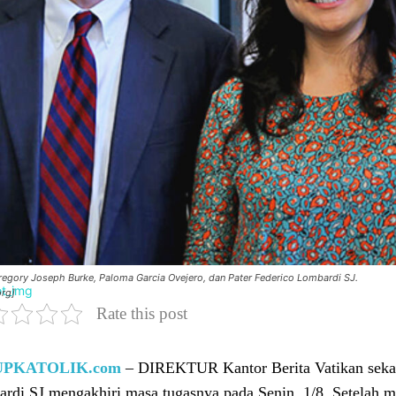
Gregory Joseph Burke, Paloma Garcia Ovejero, dan Pater Federico Lombardi SJ.
org]
Rate this post
UPKATOLIK.com
– DIREKTUR Kantor Berita Vatikan sekali
rdi SJ mengakhiri masa tugasnya pada Senin, 1/8. Setelah me