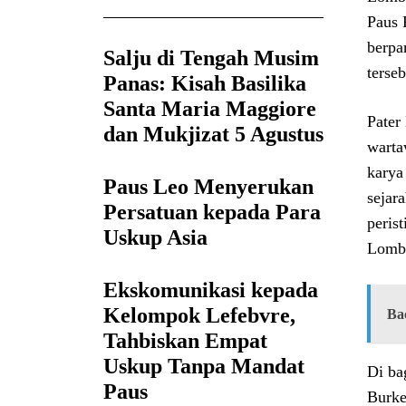
Paus 
berpa
Salju di Tengah Musim
terseb
Panas: Kisah Basilika
Santa Maria Maggiore
Pater
dan Mukjizat 5 Agustus
warta
karya
Paus Leo Menyerukan
sejar
Persatuan kepada Para
peris
Uskup Asia
Lomba
Ekskomunikasi kepada
Kelompok Lefebvre,
Ba
Tahbiskan Empat
Uskup Tanpa Mandat
Di ba
Paus
Burke