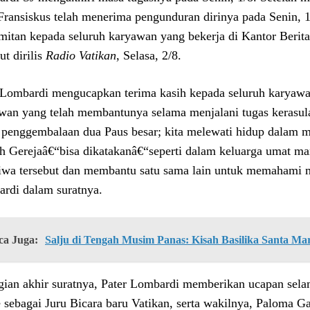
Fransiskus telah menerima pengunduran dirinya pada Senin, 
mitan kepada seluruh karyawan yang bekerja di Kantor Berita 
ut dirilis
Radio Vatikan
, Selasa, 2/8.
 Lombardi mengucapkan terima kasih kepada seluruh karyawan
wan yang telah membantunya selama menjalani tugas kerasu
 penggembalaan dua Paus besar; kita melewati hidup dalam
ah Gerejaâ€“bisa dikatakanâ€“seperti dalam keluarga umat ma
tiwa tersebut dan membantu satu sama lain untuk memahami mak
rdi dalam suratnya.
ca Juga:
Salju di Tengah Musim Panas: Kisah Basilika Santa Ma
gian akhir suratnya, Pater Lombardi memberikan ucapan sel
 sebagai Juru Bicara baru Vatikan, serta wakilnya, Paloma G