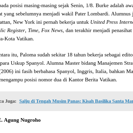
 pada posisi masing-masing sejak Senin, 1/8. Burke adalah a
at yang sebelumnya menjadi wakil Pater Lombardi. Alumnus ju
ttan, New York ini pernah bekerja untuk
United Press Intern
lic Register
,
Time
,
Fox News
, dan terakhir menjadi penasiha
a-Kota Vatikan.
tara itu, Paloma sudah sekitar 18 tahun bekerja sebagai edito
 para Uskup Spanyol. Alumna Master bidang Manajemen Strat
(2006) ini fasih berbahasa Spanyol, Inggris, Italia, bahkan 
mengampu posisi nomor dua di Kantor Berita Vatikan.
ca Juga:
Salju di Tengah Musim Panas: Kisah Basilika Santa Ma
E. Agung Nugroho