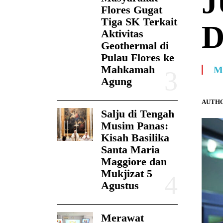
J
Flores Gugat
Tiga SK Terkait
D
Aktivitas
Geothermal di
Pulau Flores ke
Mahkamah
M
Agung
AUTHO
Salju di Tengah
Musim Panas:
Kisah Basilika
Santa Maria
Maggiore dan
Mukjizat 5
Agustus
Merawat