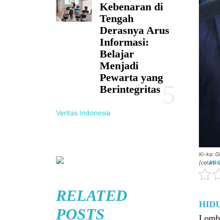
Kebenaran di
Tengah
Derasnya Arus
Informasi:
Belajar
Menjadi
Pewarta yang
Berintegritas
Veritas Indonesia
Ki-ka: 
[celam.
RELATED
HID
POSTS
Lomba