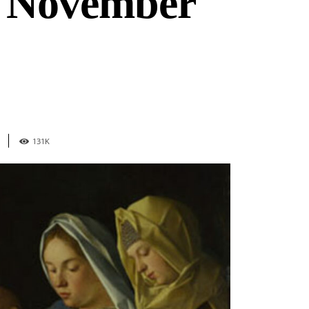
3 November
131
K