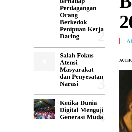
B
terhadap
Perdagangan
Orang
2
Berkedok
Penipuan Kerja
Daring
A
Salah Fokus
AUTHO
Atensi
Masyarakat
dan Penyesatan
Narasi
Ketika Dunia
Digital Menguji
Generasi Muda