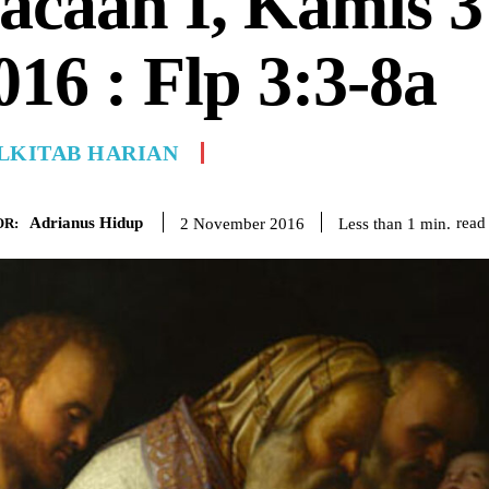
acaan I, Kamis 
016 : Flp 3:3-8a
LKITAB HARIAN
Adrianus Hidup
read
Less than 1
min.
2 November 2016
R: