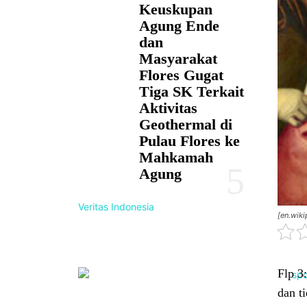
Keuskupan
Agung Ende
dan
Masyarakat
Flores Gugat
Tiga SK Terkait
Aktivitas
Geothermal di
Pulau Flores ke
Mahkamah
Agung
Veritas Indonesia
[en.wiki
Flp 3
dan t