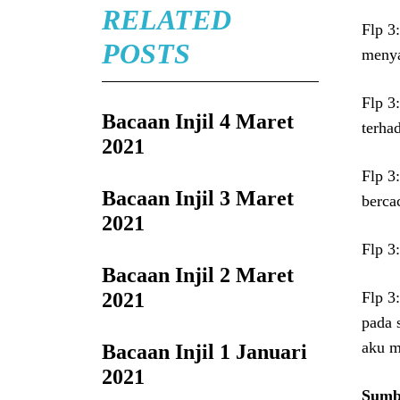
RELATED
Flp 3
POSTS
menya
Flp 3
Bacaan Injil 4 Maret
terha
2021
Flp 3
Bacaan Injil 3 Maret
berca
2021
Flp 3
Bacaan Injil 2 Maret
2021
Flp 3
pada 
aku m
Bacaan Injil 1 Januari
2021
Sumbe