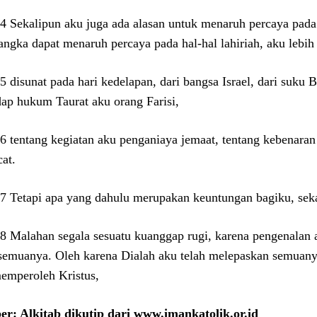
:4 Sekalipun aku juga ada alasan untuk menaruh percaya pada h
ngka dapat menaruh percaya pada hal-hal lahiriah, aku lebih 
:5 disunat pada hari kedelapan, dari bangsa Israel, dari suku 
dap hukum Taurat aku orang Farisi,
:6 tentang kegiatan aku penganiaya jemaat, tentang kebenara
cat.
:7 Tetapi apa yang dahulu merupakan keuntungan bagiku, sek
:8 Malahan segala sesuatu kuanggap rugi, karena pengenalan a
semuanya. Oleh karena Dialah aku telah melepaskan semuan
emperoleh Kristus,
r: Alkitab dikutip dari www.imankatolik.or.id