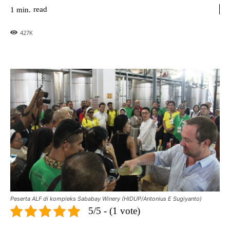
read
1
min.
427
K
Peserta ALF di kompleks Sababay Winery (HIDUP/Antonius E Sugiyanto)
5/5 - (1 vote)