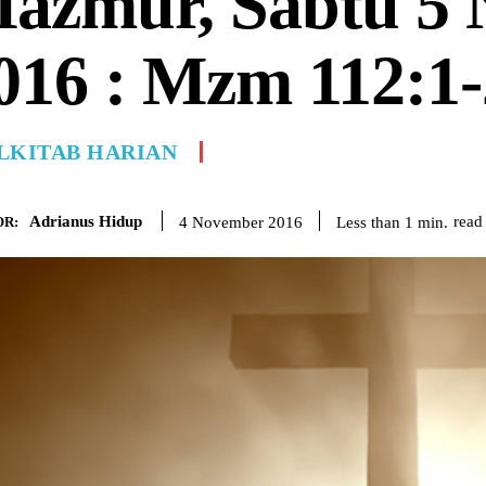
azmur, Sabtu 5
016 : Mzm 112:1-
LKITAB HARIAN
Adrianus Hidup
read
Less than 1
min.
4 November 2016
R: