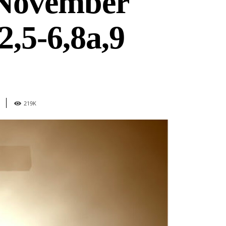
 November
2,5-6,8a,9
219
K