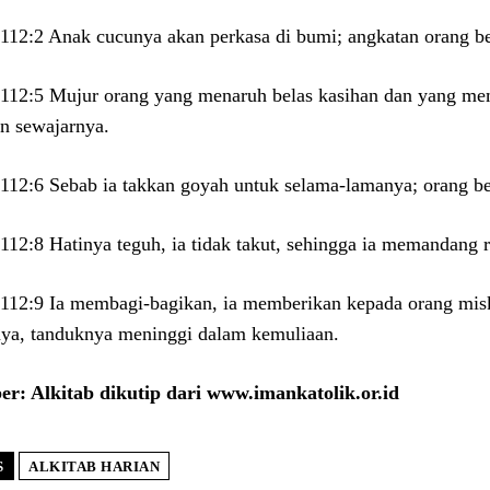
12:2 Anak cucunya akan perkasa di bumi; angkatan orang ben
12:5 Mujur orang yang menaruh belas kasihan dan yang me
n sewajarnya.
12:6 Sebab ia takkan goyah untuk selama-lamanya; orang ben
12:8 Hatinya teguh, ia tidak takut, sehingga ia memandang 
12:9 Ia membagi-bagikan, ia memberikan kepada orang miski
ya, tanduknya meninggi dalam kemuliaan.
r: Alkitab dikutip dari www.imankatolik.or.id
S
ALKITAB HARIAN