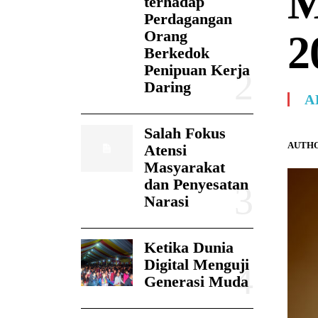
M
terhadap
Perdagangan
Orang
2
Berkedok
Penipuan Kerja
Daring
A
Salah Fokus
AUTHO
Atensi
Masyarakat
dan Penyesatan
Narasi
Ketika Dunia
Digital Menguji
Generasi Muda