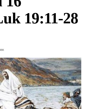
u 16
Luk 19:11-28
48
K