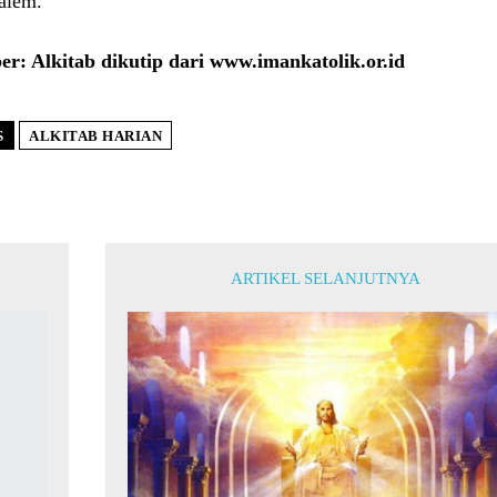
alem.
r: Alkitab dikutip dari www.imankatolik.or.id
S
ALKITAB HARIAN
ARTIKEL SELANJUTNYA