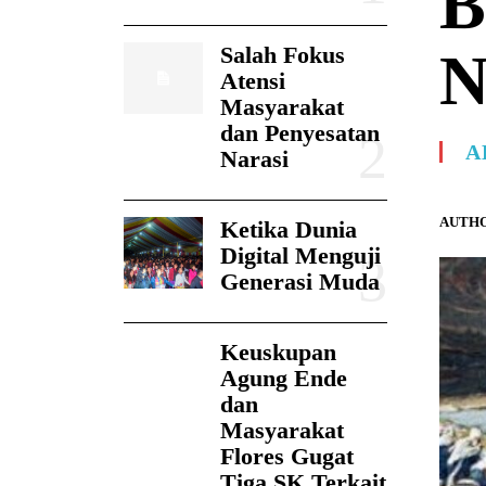
B
Salah Fokus
N
Atensi
Masyarakat
dan Penyesatan
A
Narasi
AUTHO
Ketika Dunia
Digital Menguji
Generasi Muda
Keuskupan
Agung Ende
dan
Masyarakat
Flores Gugat
Tiga SK Terkait