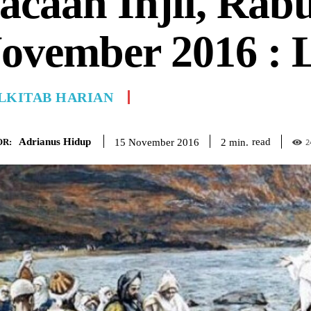
acaan Injil, Rab
ovember 2016 : 
LKITAB HARIAN
Adrianus Hidup
read
2
min.
15 November 2016
R:
2