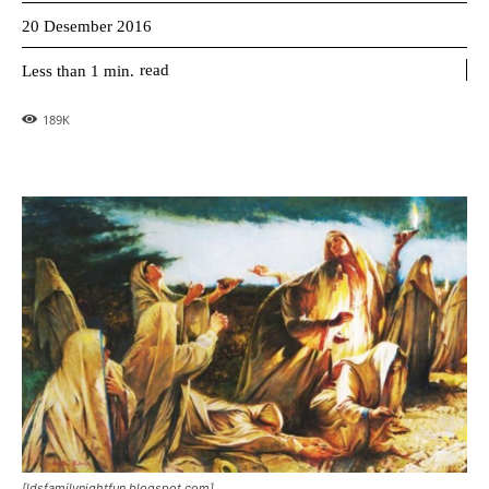
20 Desember 2016
read
Less than 1
min.
189
K
[ldsfamilynightfun.blogspot.com]