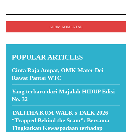
Komentar:
POPULAR ARTICLES
Cinta Raja Ampat, OMK Mater Dei
Rawat Pantai WTC
Yang terbaru dari Majalah HIDUP Edisi
No. 32
TALITHA KUM WALK s TALK 2026
“Trapped Behind the Scam”: Bersama
Tingkatkan Kewaspadaan terhadap