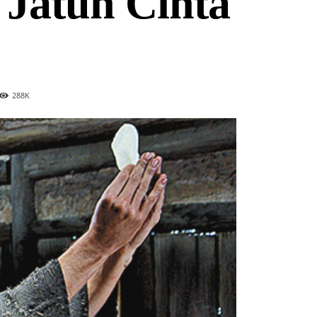
 Jatuh Cinta
288
K