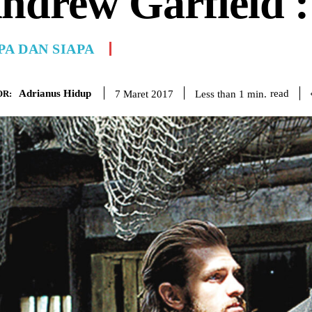
ndrew Garfield :
PA DAN SIAPA
Adrianus Hidup
read
Less than 1
min.
7 Maret 2017
R: