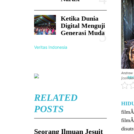
Ketika Dunia
Digital Menguji
Generasi Muda
Veritas Indonesia
Andrew G
[collide
RELATED
HID
POSTS
film
film
disut
Seorang Ilmuan Jesuit