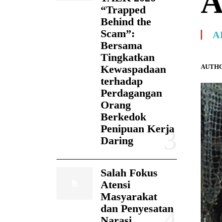
A
“Trapped
Behind the
Scam”:
A
Bersama
Tingkatkan
AUTHO
Kewaspadaan
terhadap
Perdagangan
Orang
Berkedok
Penipuan Kerja
Daring
Salah Fokus
Atensi
Masyarakat
dan Penyesatan
Narasi