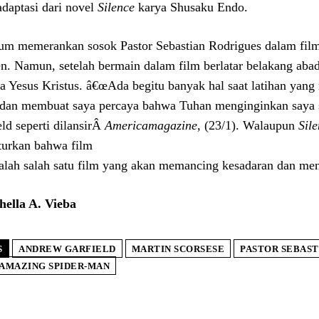
iadaptasi dari novel
Silence
karya Shusaku Endo.
um memerankan sosok Pastor Sebastian Rodrigues dalam film 
en. Namun, setelah bermain dalam film berlatar belakang abad
a Yesus Kristus. â€œAda begitu banyak hal saat latihan yan
 dan membuat saya percaya bahwa Tuhan menginginkan saya se
eld seperti dilansirÂ
Americamagazine
, (23/1). Walaupun
Sil
urkan bahwa film
dalah salah satu film yang akan memancing kesadaran dan m
ella A. Vieba
S
ANDREW GARFIELD
MARTIN SCORSESE
PASTOR SEBAST
 AMAZING SPIDER-MAN