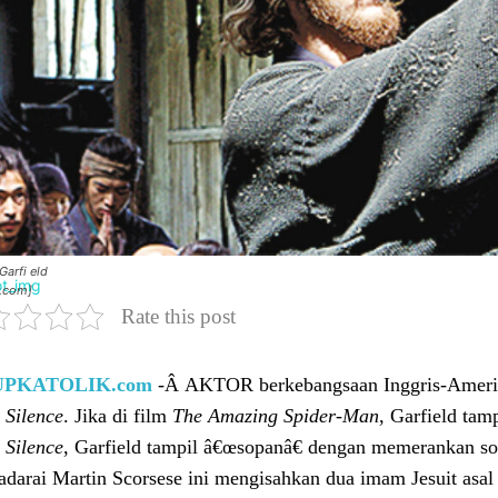
arfi eld
r.com]
Rate this post
UPKATOLIK.com
-Â AKTOR berkebangsaan Inggris-Amerik
Â
Silence
. Jika di film
The Amazing Spider-Man
, Garfield tam
Â
Silence
, Garfield tampil â€œsopanâ€ dengan memerankan so
radarai Martin Scorsese ini mengisahkan dua imam Jesuit asal