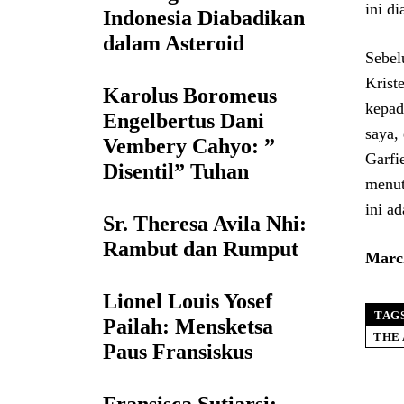
ini d
Indonesia Diabadikan
dalam Asteroid
Sebel
Krist
Karolus Boromeus
kepad
Engelbertus Dani
saya,
Vembery Cahyo: ”
Garfi
Disentil” Tuhan
menut
ini a
Sr. Theresa Avila Nhi:
Rambut dan Rumput
March
Lionel Louis Yosef
TAG
Pailah: Mensketsa
THE
Paus Fransiskus