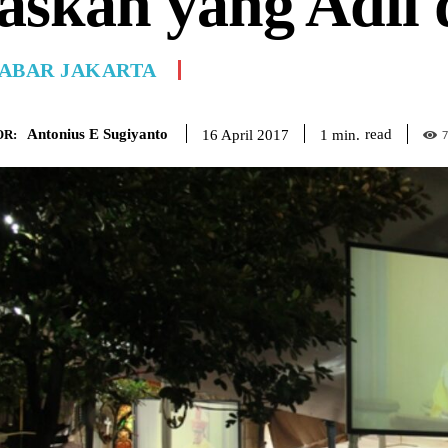
askah yang Adil
ABAR JAKARTA
Antonius E Sugiyanto
read
1
min.
16 April 2017
R:
7