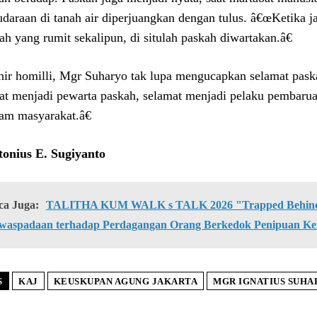
udaraan di tanah air diperjuangkan dengan tulus. â€œKetika j
ah yang rumit sekalipun, di situlah paskah diwartakan.â€
hir homilli, Mgr Suharyo tak lupa mengucapkan selamat pas
at menjadi pewarta paskah, selamat menjadi pelaku pembarua
lam masyarakat.â€
onius E. Sugiyanto
ca Juga:
TALITHA KUM WALK s TALK 2026 "Trapped Behind 
waspadaan terhadap Perdagangan Orang Berkedok Penipuan Ke
S
KAJ
KEUSKUPAN AGUNG JAKARTA
MGR IGNATIUS SUHA