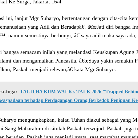
kat Ke Surga, Jakarta, 16/4.
si ini, lanjut Mgr Suharyo, bertentangan dengan cita-cita k
manusiaan yang Adil dan Beradapâ€. â€œJati diri bangsa I
™, namun semestinya berbunyi, â€˜saya adil maka saya ada,
si bangsa semacam inilah yang melandasi Keuskupan Agung J
lami dan mengamalkan Pancasila. â€œSaya yakin semakin P
lkan, Paskah menjadi relevan,â€ kata Mgr Suharyo.
ca Juga:
TALITHA KUM WALK s TALK 2026 "Trapped Behind 
waspadaan terhadap Perdagangan Orang Berkedok Penipuan Ke
uharyo mengungkapkan, kalau Tuhan diakui sebagai yang Ma
ai Sang Maharahim di situlah Paskah terwujud. Paskah juga 
dan beradap. Paskah juga menjadi nyata, saat martabat manusi