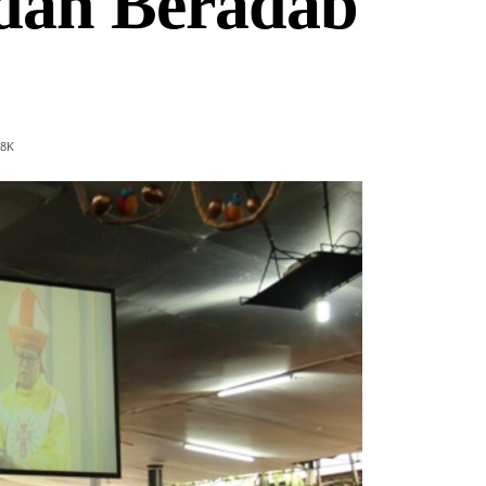
 dan Beradab
8
K