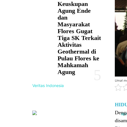
Keuskupan
Agung Ende
dan
Masyarakat
Flores Gugat
Tiga SK Terkait
Aktivitas
Geothermal di
Pulau Flores ke
Mahkamah
Agung
Umat me
Veritas Indonesia
HID
Denga
disam