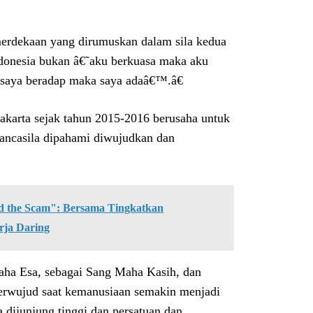
emerdekaan yang dirumuskan dalam sila kedua
ndonesia bukan â€˜aku berkuasa maka aku
 saya beradap maka saya adaâ€™.â€
akarta sejak tahun 2015-2016 berusaha untuk
ancasila dipahami diwujudkan dan
the Scam": Bersama Tingkatkan
rja Daring
ha Esa, sebagai Sang Maha Kasih, dan
terwujud saat kemanusiaan semakin menjadi
a dijunjung tinggi dan persatuan dan