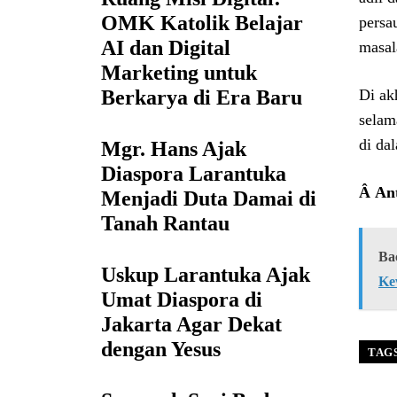
OMK Katolik Belajar
persa
AI dan Digital
masal
Marketing untuk
Di ak
Berkarya di Era Baru
selam
di da
Mgr. Hans Ajak
Diaspora Larantuka
Â
Ant
Menjadi Duta Damai di
Tanah Rantau
Ba
Uskup Larantuka Ajak
Ke
Umat Diaspora di
Jakarta Agar Dekat
dengan Yesus
TAG