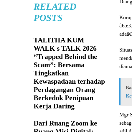
Diang
RELATED
POSTS
Korup
â€œKe
adaâ€
TALITHA KUM
WALK s TALK 2026
Situa
“Trapped Behind the
menda
Scam”: Bersama
diama
Tingkatkan
Kewaspadaan terhadap
Ba
Perdagangan Orang
Ke
Berkedok Penipuan
Kerja Daring
Mgr S
Dari Ruang Zoom ke
sebag
Ruang Misi Digital:
adil 