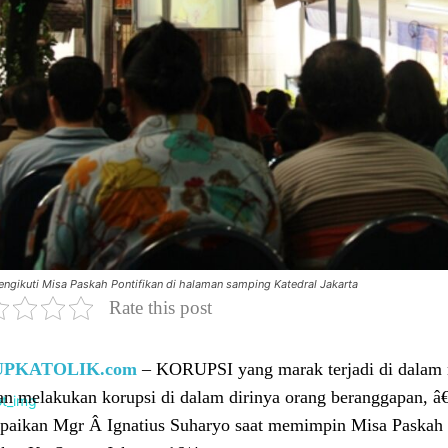
ngikuti Misa Paskah Pontifikan di halaman samping Katedral Jakarta
Rate this post
UPKATOLIK.com
– KORUPSI yang marak terjadi di dalam m
n melakukan korupsi di dalam dirinya orang beranggapan, â€
paikan Mgr Â Ignatius Suharyo saat memimpin Misa Paskah P