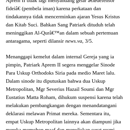
Aprem II tidak lagi menyandang gelar â€œdefensor
fideiâ€ (pembela iman) karena perkataan dan
tindakannya tidak mencerminkan ajaran Yesus Kristus
dan Kitab Suci. Bahkan Sang Patriark dituduh telah
meninggikan Al-Qurâ€™an dalam sebuah pertemuan
antaragama, seperti dilansir
news.va
, 3/5.
Menanggapi kemelut dalam internal Gereja yang ia
pimpin, Patriark Aprem II segera menggelar Sinode
Para Uskup Orthodoks Siria pada medio Maret lalu.
Dalam sinode itu diputuskan bahwa dua Uskup
Metropolitan, Mgr Severius Hazail Soumi dan Mgr
Eustatius Matta Roham, dihukum suspensi karena telah
melakukan pembangkangan dengan menandatangani
deklarasi melawan Primat mereka. Sementara itu,
empat Uskup Metropolitan lainnya akan diampuni jika
mereka memohon maaf dan menuliskan surat resmi