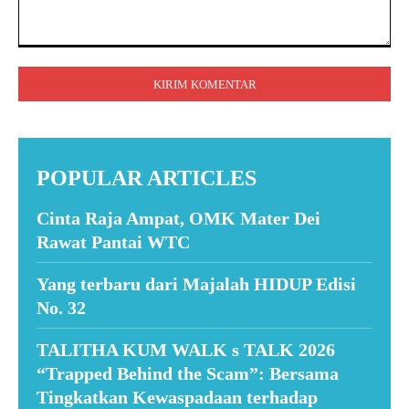
Komentar:
POPULAR ARTICLES
Cinta Raja Ampat, OMK Mater Dei
Rawat Pantai WTC
Yang terbaru dari Majalah HIDUP Edisi
No. 32
TALITHA KUM WALK s TALK 2026
“Trapped Behind the Scam”: Bersama
Tingkatkan Kewaspadaan terhadap