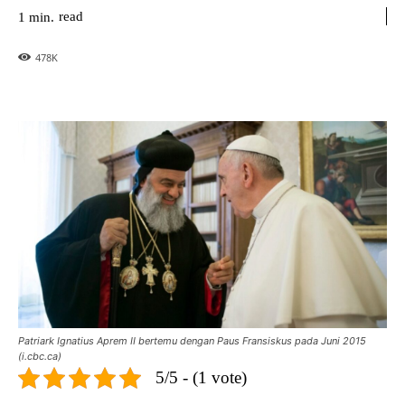
read
1
min.
478
K
Patriark Ignatius Aprem II bertemu dengan Paus Fransiskus pada Juni 2015
(i.cbc.ca)
5/5 - (1 vote)