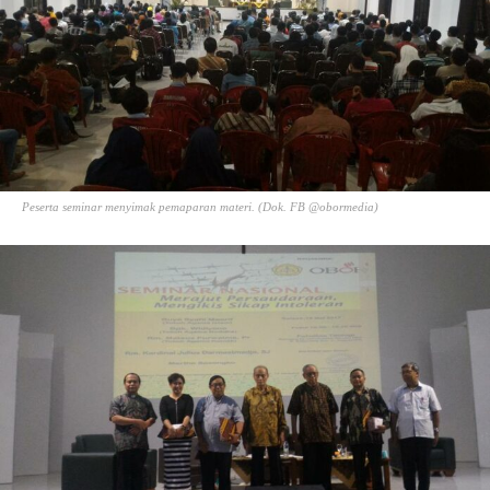
Peserta seminar menyimak pemaparan materi. (Dok. FB @obormedia)