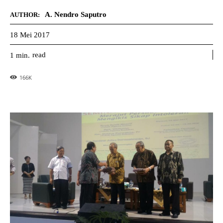
A. Nendro Saputro
AUTHOR:
18 Mei 2017
read
1
min.
166
K