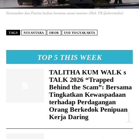
Narasumber dan Panitia berfoto bersama seusai seminar. (Dok. FB @obormedia)
TAGS
NUSANTARA
OBOR
USD YOGYAKARTA
TOP 5 THIS WEEK
TALITHA KUM WALK s
TALK 2026 “Trapped
Behind the Scam”: Bersama
Tingkatkan Kewaspadaan
terhadap Perdagangan
Orang Berkedok Penipuan
Kerja Daring