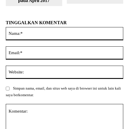
pada April 2017
TINGGALKAN KOMENTAR
Na
Ema
Web
Simpan nama, email, dan situs web saya di browser ini untuk lain kali
saya berkomentar.