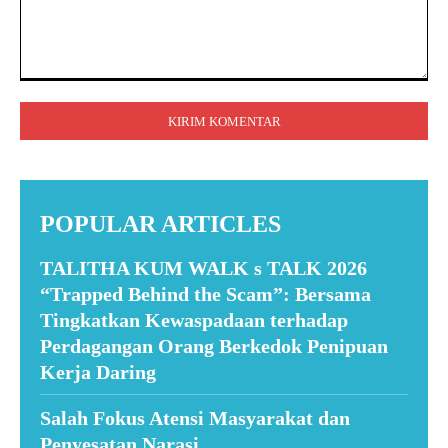
Komentar:
POPULAR ARTICLES
TALITHA KUM WALK s TALK 2026
“Trapped Behind the Scam”: Bersama
Tingkatkan Kewaspadaan terhadap
Perdagangan Orang Berkedok Penipuan
Kerja Daring
Salah Fokus Atensi Masyarakat dan
Penyesatan Narasi