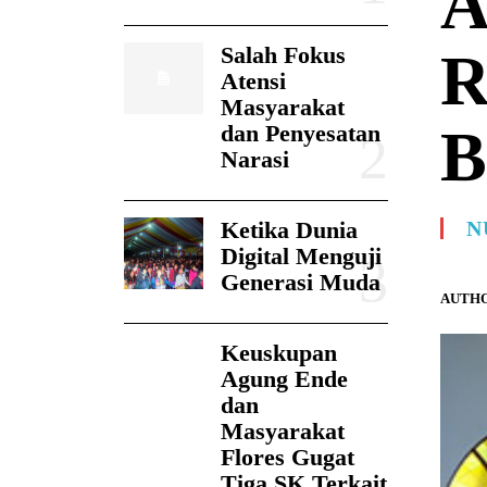
A
Salah Fokus
R
Atensi
Masyarakat
B
dan Penyesatan
Narasi
Ketika Dunia
N
Digital Menguji
Generasi Muda
AUTHO
Keuskupan
Agung Ende
dan
Masyarakat
Flores Gugat
Tiga SK Terkait