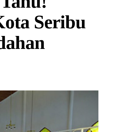
 Tahu!
Kota Seribu
dahan