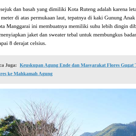
 sejuk dan basah yang dimiliki Kota Ruteng adalah karena let
 meter di atas permukaan laut, tepatnya di kaki Gunung Ana
ota Manggarai ini membuatnya memiliki suhu lebih dingin diba
 menyiapkan jaket dan sweater tebal untuk membungkus badan
pai 8 derajat celsius.
ca Juga:
Keuskupan Agung Ende dan Masyarakat Flores Gugat Ti
ores ke Mahkamah Agung