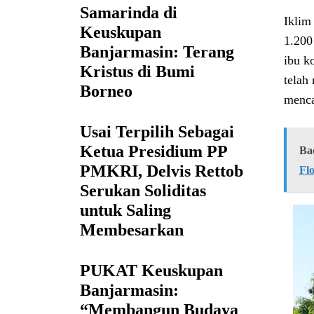
Samarinda di
Iklim
Keuskupan
1.200
Banjarmasin: Terang
ibu k
Kristus di Bumi
telah
Borneo
menca
Usai Terpilih Sebagai
Ketua Presidium PP
Ba
PMKRI, Delvis Rettob
Fl
Serukan Soliditas
untuk Saling
Membesarkan
PUKAT Keuskupan
Banjarmasin:
“Membangun Budaya