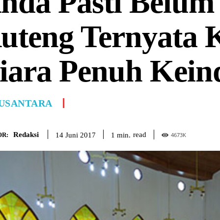
nda Pasti Belum
uteng Ternyata 
iara Penuh Kein
USANTARA
Redaksi
read
1
min.
14 Juni 2017
R:
4673
K