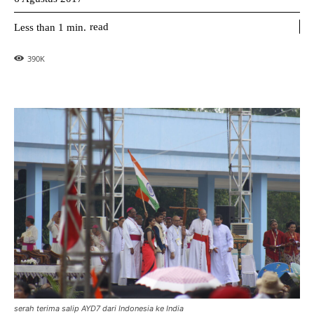
read
Less than 1
min.
390
K
serah terima salip AYD7 dari Indonesia ke India