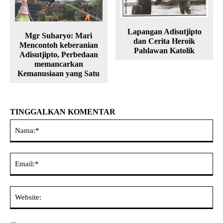
Lapangan Adisutjipto
Mgr Suharyo: Mari
dan Cerita Heroik
Mencontoh keberanian
Pahlawan Katolik
Adisutjipto, Perbedaan
memancarkan
Kemanusiaan yang Satu
TINGGALKAN KOMENTAR
Na
Ema
Web