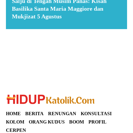
Salju di Tengah Musim Panas: Kisah
Basilika Santa Maria Maggiore dan
Mukjizat 5 Agustus
Suar News
HOME
BERITA
RENUNGAN
KONSULTASI
KOLOM
ORANG KUDUS
BOOM
PROFIL
CERPEN