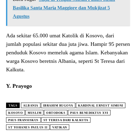
Basilika Santa Maria Maggiore dan Mukjizat 5
Agustus
Ada sekitar 65.000 umat Katolik di Kosovo, dari
jumlah populasi sekitar dua juta jiwa. Hampir 95 persen
penduduk Kosovo memeluk agama Islam. Kebanyakan
warga Kosovo beretnis Albania, seperti St Teresa dari
Kalkuta.
Y. Prayogo
TAGS
ALBANIA
IBRAHIM RUGOVA
KARDINAL ERNEST SIMONI
KOSOVO
MUSLIM
ORTODOKS
PAUS BENEDIKTUS XVI
PAUS FRANSISKUS
ST TERESA DARI KALKUTA
ST YOHANES PAULUS II
VATIKAN