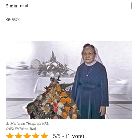
read
5
min.
557
K
Sr Marianne Tirtapraja KFS.
[HIDUP/Takas Tua]
5/5 - (1 vote)