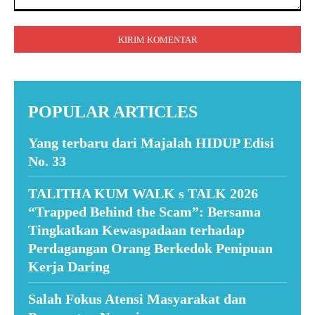
Komentar:
POPULAR ARTICLES
Yang terbaru dari Majalah HIDUP Edisi
No. 33
TALITHA KUM WALK s TALK 2026
“Trapped Behind the Scam”: Bersama
Tingkatkan Kewaspadaan terhadap
Perdagangan Orang Berkedok Penipuan
Kerja Daring
Salah Fokus Atensi Masyarakat dan