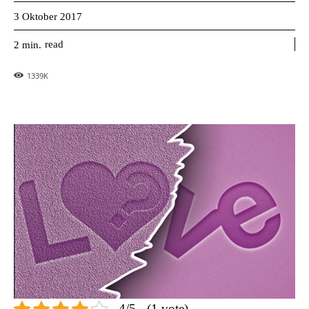
3 Oktober 2017
read
2
min.
1339
K
4/5 - (1 vote)