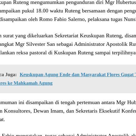
upan Ruteng mengumumkan pengunduran diri Mgr Hubertus
sampaikan pukul 18.00 waktu Ruteng bersamaan dengan peng
disampaikan oleh Romo Fabio Salerno, pelaksana tugas Nunsi
 surat yang dikeluarkan Sekretariat Keuskupan Ruteng, disa
ngkat Mgr Silvester San sebagai Administrator Apostolik R
lankan reksa pastoral di Kuskupan Ruteng sampai terpilihny
ca Juga:
Keuskupan Agung Ende dan Masyarakat Flores Gugat Ti
ores ke Mahkamah Agung
muman ini disampaikan di tengah pertemuan antara Mgr Hub
 Konsultores, Dewan Imam, dan Sekretaris Eksekutif Konfer
t.
Fabio mengatakan, tugas sebagai Administrator Apostolik ak