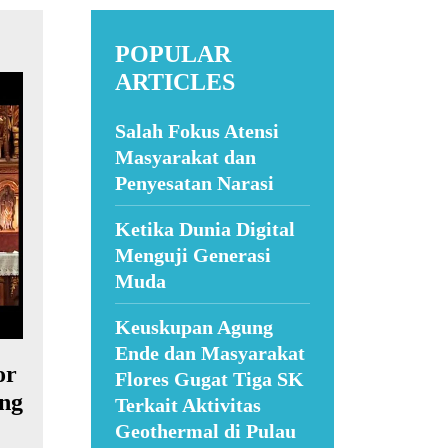
POPULAR
ARTICLES
Salah Fokus Atensi
Masyarakat dan
Penyesatan Narasi
Ketika Dunia Digital
Menguji Generasi
Muda
Keuskupan Agung
Ende dan Masyarakat
or
Flores Gugat Tiga SK
ng
Terkait Aktivitas
Geothermal di Pulau