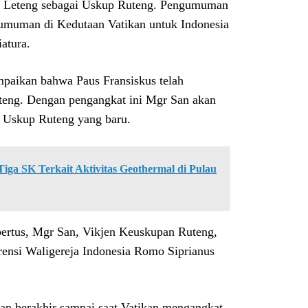
 Leteng sebagai Uskup Ruteng. Pengumuman
umuman di Kedutaan Vatikan untuk Indonesia
atura.
mpaikan bahwa Paus Fransiskus telah
uteng. Dengan pengangkat ini Mgr San akan
a Uskup Ruteng yang baru.
ga SK Terkait Aktivitas Geothermal di Pulau
ertus, Mgr San, Vikjen Keuskupan Ruteng,
ensi Waligereja Indonesia Romo Siprianus
an berakhir sampai saat Vatikan mengangkat