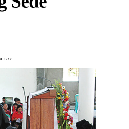
g Sede
1733
K