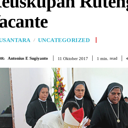
euskupan Ruten
acante
USANTARA
UNCATEGORIZED
Antonius E Sugiyanto
read
1
min.
11 Oktober 2017
R: