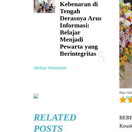
Kebenaran di
Tengah
Derasnya Arus
Informasi:
Belajar
Menjadi
Pewarta yang
Berintegritas
Veritas Indonesia
Mgr Hube
RELATED
BEBER
Keusk
POSTS