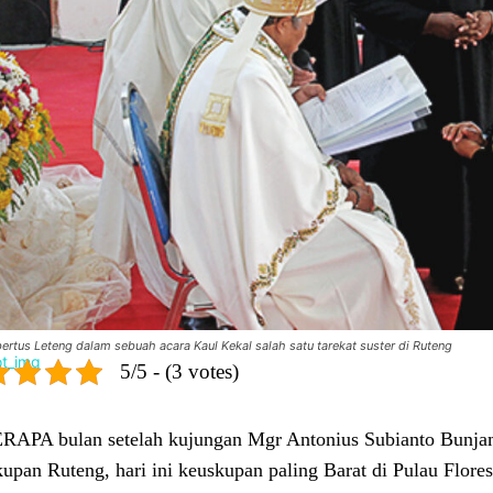
rtus Leteng dalam sebuah acara Kaul Kekal salah satu tarekat suster di Ruteng
5/5 - (3 votes)
APA bulan setelah kujungan Mgr Antonius Subianto Bunjami
upan Ruteng, hari ini keuskupan paling Barat di Pulau Flores