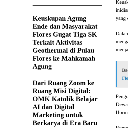
Keusk
inidi
Keuskupan Agung
yang 
Ende dan Masyarakat
Flores Gugat Tiga SK
Dalam
Terkait Aktivitas
menga
Geothermal di Pulau
menja
Flores ke Mahkamah
Agung
Ba
Fl
Dari Ruang Zoom ke
Ruang Misi Digital:
Pengu
OMK Katolik Belajar
Dewan
AI dan Digital
Horma
Marketing untuk
Berkarya di Era Baru
Romo 