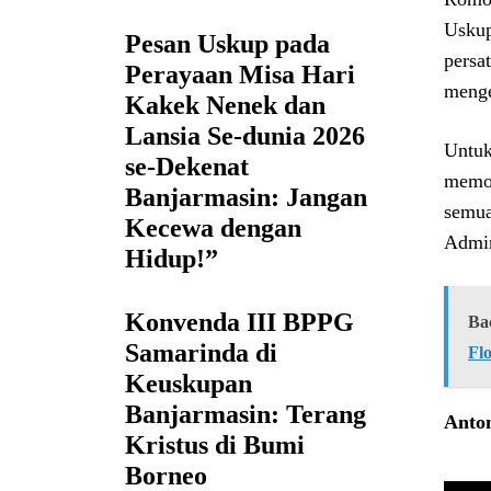
Uskup
Pesan Uskup pada
persa
Perayaan Misa Hari
menge
Kakek Nenek dan
Lansia Se-dunia 2026
Untuk
se-Dekenat
memoh
Banjarmasin: Jangan
semua
Kecewa dengan
Admin
Hidup!”
Konvenda III BPPG
Ba
Samarinda di
Fl
Keuskupan
Banjarmasin: Terang
Anton
Kristus di Bumi
Borneo