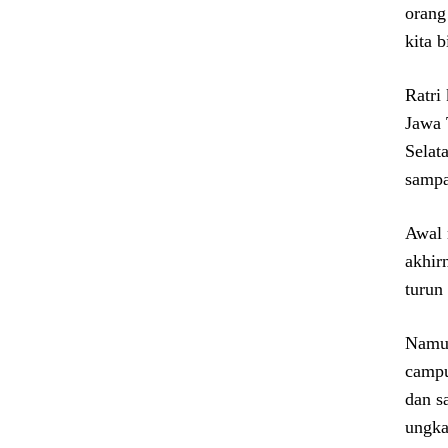
orang
kita 
Ratri
Jawa 
Selat
sampa
Awal 
akhir
turun
Namun
campu
dan s
ungka