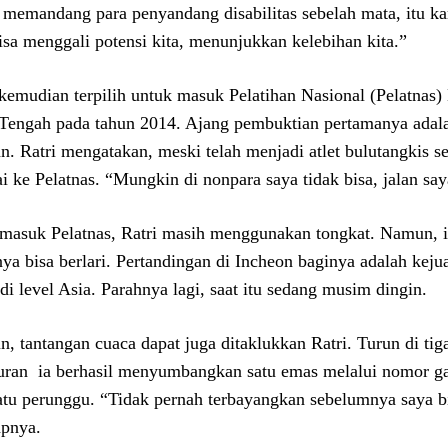
 memandang para penyandang disabilitas sebelah mata, itu ka
bisa menggali potensi kita, menunjukkan kelebihan kita.”
 kemudian terpilih untuk masuk Pelatihan Nasional (Pelatnas
Tengah pada tahun 2014. Ajang pembuktian pertamanya adal
an. Ratri mengatakan, meski telah menjadi atlet bulutangkis sej
i ke Pelatnas. “Mungkin di nonpara saya tidak bisa, jalan sa
masuk Pelatnas, Ratri masih menggunakan tongkat. Namun, ia 
nya bisa berlari. Pertandingan di Incheon baginya adalah keju
 di level Asia. Parahnya lagi, saat itu sedang musim dingin.
, tantangan cuaca dapat juga ditaklukkan Ratri. Turun di tiga
ran  ia berhasil menyumbangkan satu emas melalui nomor g
atu perunggu. “Tidak pernah terbayangkan sebelumnya saya b
pnya.