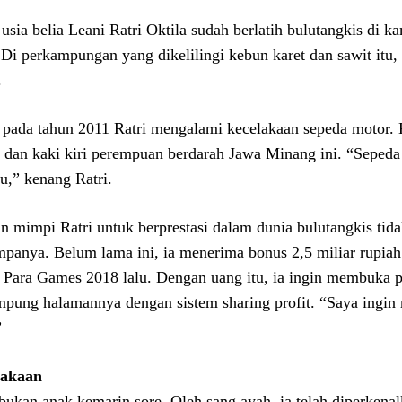
 usia belia Leani Ratri Oktila sudah berlatih bulutangkis di
 Di perkampungan yang dikelilingi kebun karet dan sawit itu, 
.
 pada tahun 2011 Ratri mengalami kecelakaan sepeda motor. 
 dan kaki kiri perempuan berdarah Jawa Minang ini. “Seped
tu,” kenang Ratri.
 mimpi Ratri untuk berprestasi dalam dunia bulutangkis tida
panya. Belum lama ini, ia menerima bonus 2,5 miliar rupiah 
 Para Games 2018 lalu. Dengan uang itu, ia ingin membuka 
mpung halamannya dengan sistem sharing profit. “Saya ingin
”
lakaan
 bukan anak kemarin sore. Oleh sang ayah, ia telah diperkena