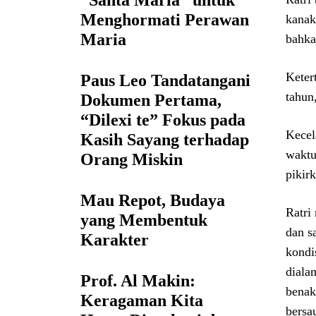
“Santa Maria” untuk
Menghormati Perawan
kanak
Maria
bahka
Keter
Paus Leo Tandatangani
tahun
Dokumen Pertama,
“Dilexi te” Fokus pada
Kecel
Kasih Sayang terhadap
waktu
Orang Miskin
pikir
Mau Repot, Budaya
Ratri
yang Membentuk
dan s
Karakter
kondi
diala
Prof. Al Makin:
benak
Keragaman Kita
bersau