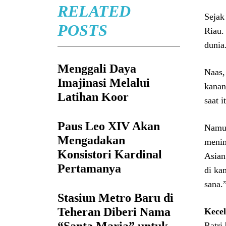
RELATED
Sejak
POSTS
Riau.
dunia
Menggali Daya
Naas,
Imajinasi Melalui
kanan
Latihan Koor
saat i
Paus Leo XIV Akan
Namun
Mengadakan
menim
Konsistori Kardinal
Asian
Pertamanya
di ka
sana.
Stasiun Metro Baru di
Teheran Diberi Nama
Kece
Ratri