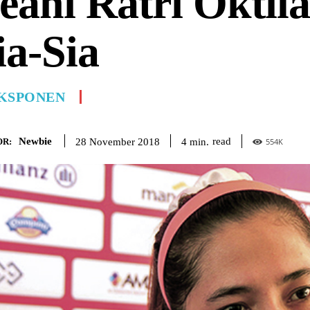
eani Ratri Oktil
ia-Sia
KSPONEN
Newbie
read
4
min.
28 November 2018
R:
554
K