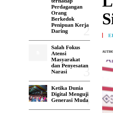
L
terhadap
Perdagangan
Orang
S
Berkedok
Penipuan Kerja
Daring
E
Salah Fokus
AUTHO
Atensi
Masyarakat
dan Penyesatan
Narasi
Ketika Dunia
Digital Menguji
Generasi Muda