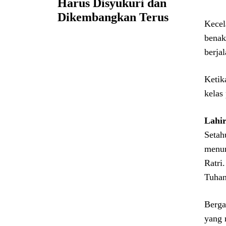
Harus Disyukuri dan
Dikembangkan Terus
Kecel
benak
berja
Ketik
kelas
Lahi
Setah
menun
Ratri
Tuhan
Berga
yang 