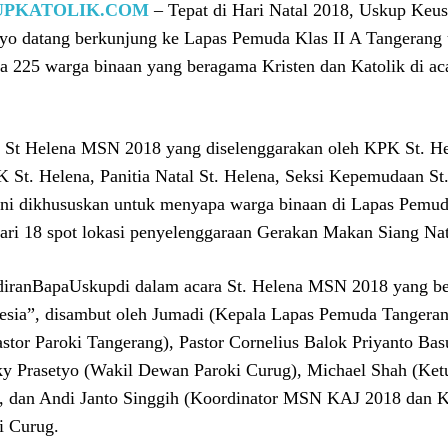
UPKATOLIK.COM
– Tepat di Hari Natal 2018, Uskup Keus
yo datang berkunjung ke Lapas Pemuda Klas II A Tangerang 
a 225 warga binaan yang beragama Kristen dan Katolik di a
 St Helena MSN 2018 yang diselenggarakan oleh KPK St. He
St. Helena, Panitia Natal St. Helena, Seksi Kepemudaan S
ni dikhususkan untuk menyapa warga binaan di Lapas Pemuda
dari 18 spot lokasi penyelenggaraan Gerakan Makan Siang Na
iranBapaUskupdi dalam acara St. Helena MSN 2018 yang be
esia”, disambut oleh Jumadi (Kepala Lapas Pemuda Tangerang
astor Paroki Tangerang), Pastor Cornelius Balok Priyanto Ba
y Prasetyo (Wakil Dewan Paroki Curug), Michael Shah (Ketu
, dan Andi Janto Singgih (Koordinator MSN KAJ 2018 dan K
i Curug.