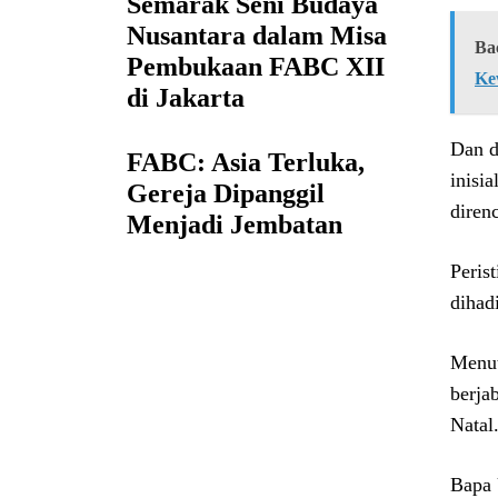
Semarak Seni Budaya
Nusantara dalam Misa
Ba
Pembukaan FABC XII
Ke
di Jakarta
Dan d
FABC: Asia Terluka,
inisi
Gereja Dipanggil
diren
Menjadi Jembatan
Peris
dihad
Menut
berja
Natal
Bapa 