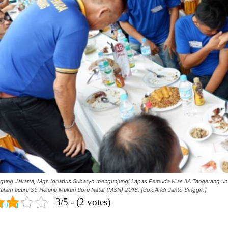
gung Jakarta, Mgr. Ignatius Suharyo mengunjungi Lapas Pemuda Klas IIA Tangerang u
dalam acara St. Helena Makan Sore Natal (MSN) 2018. [dok.Andi Janto Singgih]
3/5 - (2 votes)