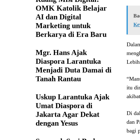
OMK Katolik Belajar
AI dan Digital
Ba
Marketing untuk
Ke
Berkarya di Era Baru
Dalam
Mgr. Hans Ajak
mengh
Diaspora Larantuka
Lebih
Menjadi Duta Damai di
Tanah Rantau
“Manu
itu d
Uskup Larantuka Ajak
akiba
Umat Diaspora di
Di da
Jakarta Agar Dekat
dan P
dengan Yesus
bagi 