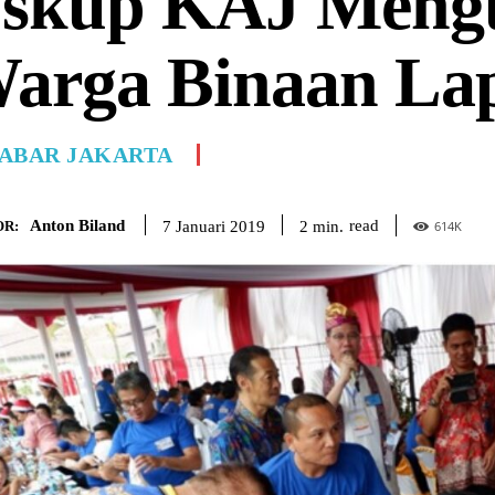
skup KAJ Meng
arga Binaan La
ABAR JAKARTA
Anton Biland
read
2
min.
7 Januari 2019
R:
614
K