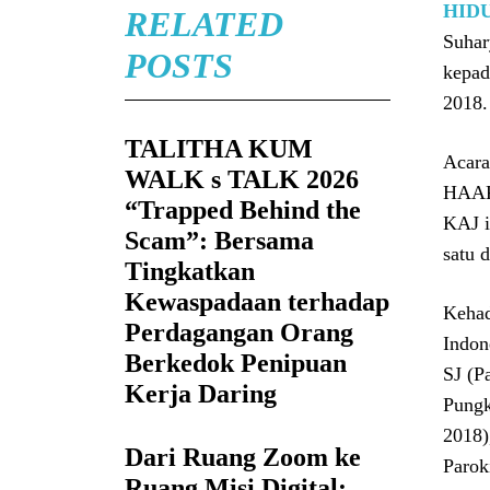
HID
RELATED
Suhar
POSTS
kepad
2018.
TALITHA KUM
Acara
WALK s TALK 2026
HAAK 
“Trapped Behind the
KAJ i
Scam”: Bersama
satu 
Tingkatkan
Kewaspadaan terhadap
Kehad
Perdagangan Orang
Indon
Berkedok Penipuan
SJ (P
Kerja Daring
Pungk
2018)
Dari Ruang Zoom ke
Parok
Ruang Misi Digital: