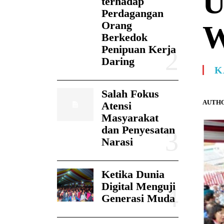
U
terhadap
Perdagangan
Orang
W
Berkedok
Penipuan Kerja
Daring
K
Salah Fokus
AUTHO
Atensi
Masyarakat
dan Penyesatan
Narasi
Ketika Dunia
Digital Menguji
Generasi Muda