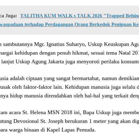
ca Juga:
TALITHA KUM WALK s TALK 2026 "Trapped Behind 
waspadaan terhadap Perdagangan Orang Berkedok Penipuan Ke
 sambutannya Mgr. Ignatius Suharyo, Uskup Keuskupan Agu
argai kehidupan dengan penuh hikmat, sesuai tema Natal 2019
 lanjut Uskup Agung Jakarta juga menyoroti perilaku konsum
sia adalah ciptaan yang sangat bermartabat, namun demikian
irusak oleh faktor-faktor lain. Kehidupan manusia juga selalu
tnya hidup manusia direndahkan oleh hal-hal yang terkait de
lam acara St. Helena MSN 2018 ini, Bapa Uskup juga membe
atung Devosional St. Joseph berukuran 1 meter yang akan di
para warga binaan di Kapel Lapas Pemuda.