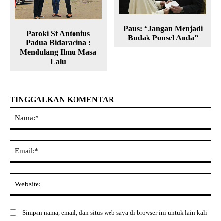
Paus: “Jangan Menjadi
Paroki St Antonius
Budak Ponsel Anda”
Padua Bidaracina :
Mendulang Ilmu Masa
Lalu
TINGGALKAN KOMENTAR
Na
Ema
Web
Simpan nama, email, dan situs web saya di browser ini untuk lain kali