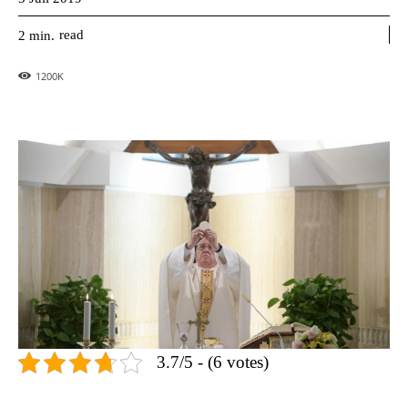
read
2
min.
1200
K
3.7/5 - (6 votes)