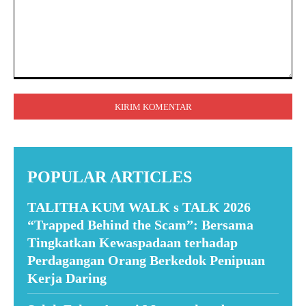
Komentar:
POPULAR ARTICLES
TALITHA KUM WALK s TALK 2026
“Trapped Behind the Scam”: Bersama
Tingkatkan Kewaspadaan terhadap
Perdagangan Orang Berkedok Penipuan
Kerja Daring